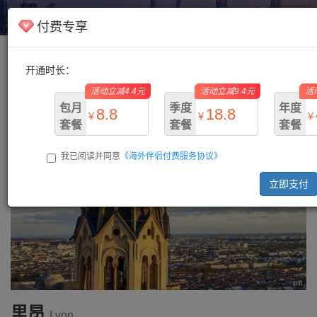
海外伴侣
Toggl
付费专享
navig
开通时长：
主页
/
法国
/ 里昂
活动立减4.4元
活动立减9.4元
活
包月
季度
年度
8.8
18.8
￥
￥
￥
套餐
套餐
套餐
我已阅读并同意
《海外伴侣付费服务协议》
￥13.2
￥28.2
￥73.
立即支付
里昂
Lyon