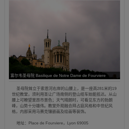
富尔韦圣母院 Basilique de Notre Dame de Fourviere
圣母院耸立于索恩河右岸的山腰上，是一座高281米的19
世纪教堂，须利用圣让广场南侧的登山缆车始能抵达。从山
腰上可瞭望里昂市景色；天气晴朗时，可看见东方的勃朗
峰，山势十分雄伟。教堂外观融合拜占庭风格和中世纪风
格，内部采用马赛克镶嵌画及绘画等装饰。
地址：Place de Fourviere，Lyon 69005