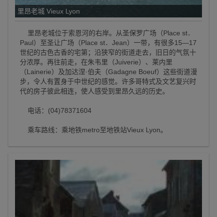
里昂老城 Vieux Lyon
里昂老城位于索恩河的右岸。从圣保罗广场（Place st．
Paul）至圣让广场（Place st．Jean）一带，有很多15—17
世纪的古色古香的宅第；沿狭窄的街道走去，旧日的气氛十
分浓厚。再往前走，在朱韦里（Juiverie）、莱内里
（Lainerie）及加达涅·伯夫（Gadagne Boeuf）这些街道漫
步，令人有置身于中世纪的感觉。许多哥特式及文艺复兴时
代的房子彼此相连，使人感受到里昂久远的历史。
电话：(04)78371604
乘车路线：乘地铁metro至地铁站Vieux Lyon。