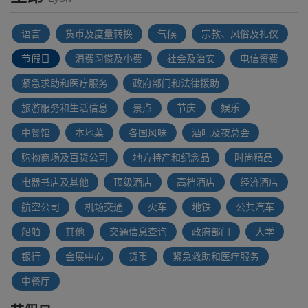
语言
货币及度量转换
气候
宗教、风俗及礼仪
节假日
消费习惯及小费
社会及治安
电信资费
紧急求助和医疗服务
政府部门和法律援助
旅游服务和生活信息
景点
节庆
娱乐
中餐馆
本地菜
各国风味
酒吧及夜总会
购物商场及百货公司
地方特产和纪念品
时尚精品
电器书店及其他
顶级酒店
高档酒店
经济酒店
航空公司
机场交通
火车
地铁
公共汽车
船舶
其他
交通信息查询
政府部门
大学
银行
会展中心
货币
紧急救助和医疗服务
中餐厅