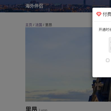
海外伴侣
付
主页
/
法国
/ 里昂
开通时
里昂
Lyon