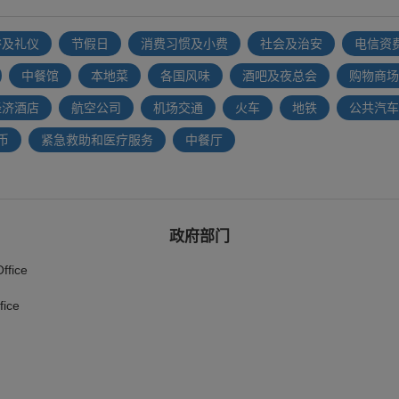
俗及礼仪
节假日
消费习惯及小费
社会及治安
电信资
中餐馆
本地菜
各国风味
酒吧及夜总会
购物商场
经济酒店
航空公司
机场交通
火车
地铁
公共汽车
币
紧急救助和医疗服务
中餐厅
政府部门
fice
fice