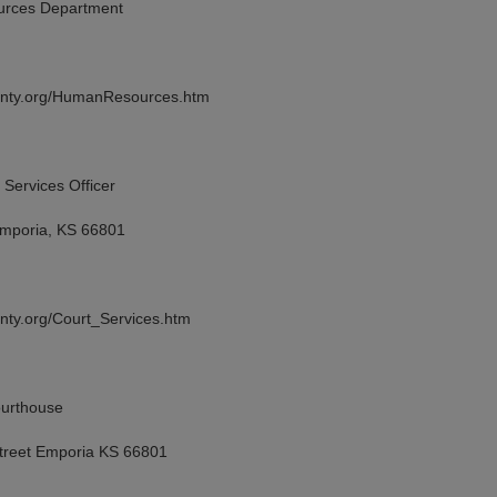
es Department
ty.org/HumanResources.htm
vices Officer
oria, KS 66801
y.org/Court_Services.htm
rthouse
et Emporia KS 66801