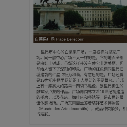
白莱果广场 Place Bellecour
里昂市中心的白莱果广场，一度被称为皇家广
场。同一般中心广场不太一样的是，它的地面全部
是由红土铺成，虽然这样并没有使它非常美丽，但
却给人留下了深刻的印象。广场的红色调同里昂旧
城建筑的红屋顶极为和谐。有意思的是，广场还曾
是19世纪中期里昂纺织工人暴动的重要舞台。广场
上有一座高大的路易十四骑马雕像，是里昂诞生的
雕塑家卢蒙的作品。广场周围林立着19世纪初建造
的楼房，以及花店、咖啡店和餐馆等，是市民的最
佳休憩场所。广场东南面坐落着装饰艺术博物馆
（Musée des Arts decoratifs），藏品种类繁多，相
当精彩。