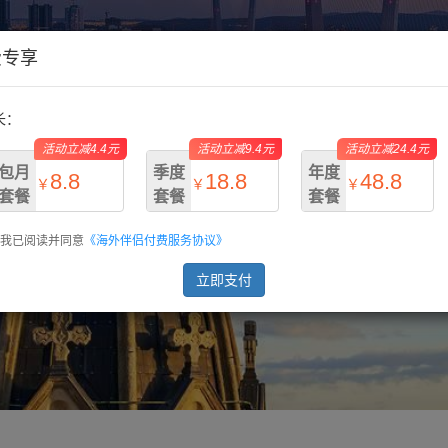
费专享
长：
活动立减4.4元
活动立减9.4元
活动立减24.4元
包月
季度
年度
8.8
18.8
48.8
￥
￥
￥
套餐
套餐
套餐
我已阅读并同意
《海外伴侣付费服务协议》
￥13.2
￥28.2
￥73.2
立即支付