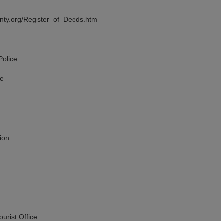
y.org/Register_of_Deeds.htm
olice
e
ion
st Office