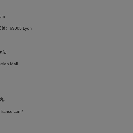
om
邮编：69005 Lyon
n站
rian Mall
e站。
france.com/