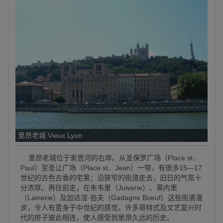
里昂老城 Vieux Lyon
里昂老城位于索恩河的右岸。从圣保罗广场（Place st．
Paul）至圣让广场（Place st．Jean）一带，有很多15—17
世纪的古色古香的宅第；沿狭窄的街道走去，旧日的气氛十
分浓厚。再往前走，在朱韦里（Juiverie）、莱内里
（Lainerie）及加达涅·伯夫（Gadagne Boeuf）这些街道漫
步，令人有置身于中世纪的感觉。许多哥特式及文艺复兴时
代的房子彼此相连，使人感受到里昂久远的历史。