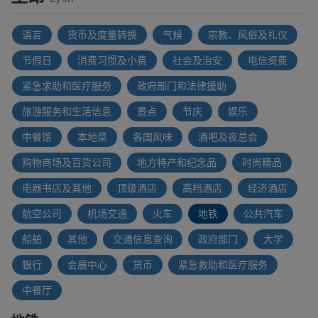
语言
货币及度量转换
气候
宗教、风俗及礼仪
节假日
消费习惯及小费
社会及治安
电信资费
紧急求助和医疗服务
政府部门和法律援助
旅游服务和生活信息
景点
节庆
娱乐
中餐馆
本地菜
各国风味
酒吧及夜总会
购物商场及百货公司
地方特产和纪念品
时尚精品
电器书店及其他
顶级酒店
高档酒店
经济酒店
航空公司
机场交通
火车
地铁
公共汽车
船舶
其他
交通信息查询
政府部门
大学
银行
会展中心
货币
紧急救助和医疗服务
中餐厅