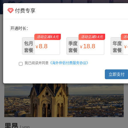
海外伴侣
Toggl
付费专享
navig
开通时长：
主页
/
法国
/ 里昂
活动立减4.4元
活动立减9.4元
活
包月
季度
年度
8.8
18.8
￥
￥
￥
套餐
套餐
套餐
我已阅读并同意
《海外伴侣付费服务协议》
￥13.2
￥28.2
￥73.
立即支付
里昂
Lyon