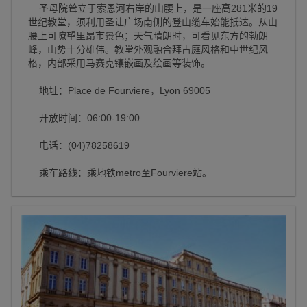
圣母院耸立于索恩河右岸的山腰上，是一座高281米的19
世纪教堂，须利用圣让广场南侧的登山缆车始能抵达。从山
腰上可瞭望里昂市景色；天气晴朗时，可看见东方的勃朗
峰，山势十分雄伟。教堂外观融合拜占庭风格和中世纪风
格，内部采用马赛克镶嵌画及绘画等装饰。
地址：Place de Fourviere，Lyon 69005
开放时间：06:00-19:00
电话：(04)78258619
乘车路线：乘地铁metro至Fourviere站。