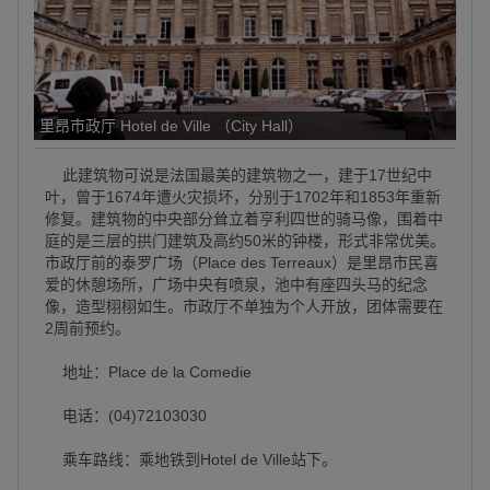
里昂市政厅 Hotel de Ville （City Hall）
此建筑物可说是法国最美的建筑物之一，建于17世纪中
叶，曾于1674年遭火灾损坏，分别于1702年和1853年重新
修复。建筑物的中央部分耸立着亨利四世的骑马像，围着中
庭的是三层的拱门建筑及高约50米的钟楼，形式非常优美。
市政厅前的泰罗广场（Place des Terreaux）是里昂市民喜
爱的休憩场所，广场中央有喷泉，池中有座四头马的纪念
像，造型栩栩如生。市政厅不单独为个人开放，团体需要在
2周前预约。
地址：Place de la Comedie
电话：(04)72103030
乘车路线：乘地铁到Hotel de Ville站下。