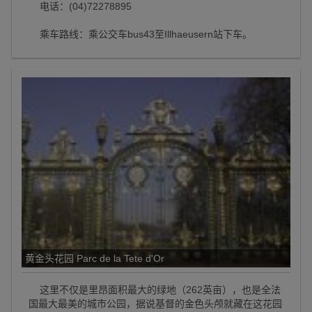
电话：(04)72278895
乘车路线：乘公交车bus43至Illhaeusern站下车。
黄金头花园 Parc de la Tete d'Or
这里不仅是里昂面积最大的绿地（262英亩），也是全法
国最大最美的城市公园，据说基督的金色头颅就藏在这花园