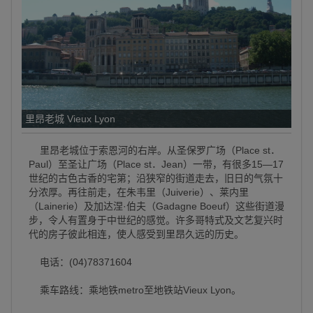
里昂老城 Vieux Lyon
里昂老城位于索恩河的右岸。从圣保罗广场（Place st．
Paul）至圣让广场（Place st．Jean）一带，有很多15—17
世纪的古色古香的宅第；沿狭窄的街道走去，旧日的气氛十
分浓厚。再往前走，在朱韦里（Juiverie）、莱内里
（Lainerie）及加达涅·伯夫（Gadagne Boeuf）这些街道漫
步，令人有置身于中世纪的感觉。许多哥特式及文艺复兴时
代的房子彼此相连，使人感受到里昂久远的历史。
电话：(04)78371604
乘车路线：乘地铁metro至地铁站Vieux Lyon。