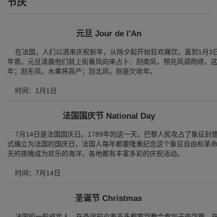
节庆
元旦 Jour de l'An
在法国，人们以酒来庆祝新年，从除夕起开始狂欢痛饮，直到1月3
年景。元旦清晨他们就上街看风向来占卜：刮南风，预兆风调雨顺，
年；刮东风，水果将高产；刮北风，则是欠收年。
时间：1月1日
法国国庆节 National Day
7月14日是法国国庆日。1789年的这一天，巴黎人民攻占了象征封建
式确立为法国的国庆日，法国人每年都要隆重纪念这个象征自由和革命
天的夜晚成为欢乐的海洋，各地都有丰富多彩的庆祝活动。
时间：7月14日
圣诞节 Christmas
法国的一般成年人，在圣诞前夕差不多都要到教会参加子夜弥撒。在