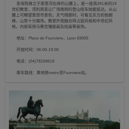
圣母院耸立于索恩河右岸的山腰上，是一座高281米的19
世纪教堂，须利用圣让广场南侧的登山缆车始能抵达。从山
腰上可瞭望里昂市景色；天气晴朗时，可看见东方的勃朗
峰，山势十分雄伟。教堂外观融合拜占庭风格和中世纪风
格，内部采用马赛克镶嵌画及绘画等装饰。
地址：Place de Fourviere，Lyon 69005
开放时间：06:00-19:00
电话：(04)78258619
乘车路线：乘地铁metro至Fourviere站。