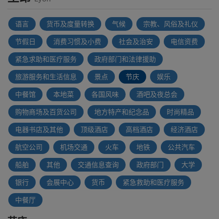
语言
货币及度量转换
气候
宗教、风俗及礼仪
节假日
消费习惯及小费
社会及治安
电信资费
紧急求助和医疗服务
政府部门和法律援助
旅游服务和生活信息
景点
节庆
娱乐
中餐馆
本地菜
各国风味
酒吧及夜总会
购物商场及百货公司
地方特产和纪念品
时尚精品
电器书店及其他
顶级酒店
高档酒店
经济酒店
航空公司
机场交通
火车
地铁
公共汽车
船舶
其他
交通信息查询
政府部门
大学
银行
会展中心
货币
紧急救助和医疗服务
中餐厅