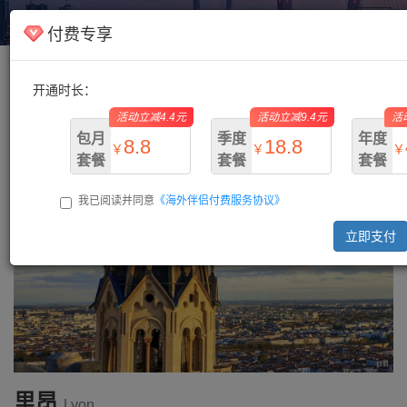
海外伴侣
Toggl
付费专享
navig
开通时长：
主页
/
法国
/ 里昂
活动立减4.4元
活动立减9.4元
活
包月
季度
年度
8.8
18.8
￥
￥
￥
套餐
套餐
套餐
我已阅读并同意
《海外伴侣付费服务协议》
￥13.2
￥28.2
￥73.
立即支付
里昂
Lyon