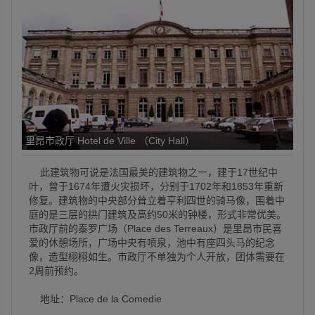
里昂市政厅 Hotel de Ville （City Hall）
此建筑物可说是法国最美的建筑物之一，建于17世纪中
叶，曾于1674年遭火灾损坏，分别于1702年和1853年重新
修复。建筑物的中央部分耸立着亨利四世的骑马像，围着中
庭的是三层的拱门建筑及高约50米的钟楼，形式非常优美。
市政厅前的泰罗广场（Place des Terreaux）是里昂市民喜
爱的休憩场所，广场中央有喷泉，池中有座四头马的纪念
像，造型栩栩如生。市政厅不单独为个人开放，团体需要在
2周前预约。
地址：Place de la Comedie