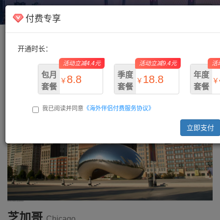
海外伴侣
Toggl
付费专享
navig
开通时长：
主页
/
美国
/ 芝加哥
活动立减4.4元
活动立减9.4元
活
包月
季度
年度
8.8
18.8
￥
￥
￥
套餐
套餐
套餐
我已阅读并同意
《海外伴侣付费服务协议》
￥13.2
￥28.2
￥73.
立即支付
芝加哥
Chicago