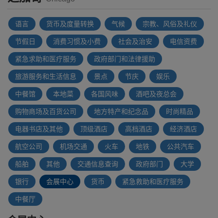
语言
货币及度量转换
气候
宗教、风俗及礼仪
节假日
消费习惯及小费
社会及治安
电信资费
紧急求助和医疗服务
政府部门和法律援助
旅游服务和生活信息
景点
节庆
娱乐
中餐馆
本地菜
各国风味
酒吧及夜总会
购物商场及百货公司
地方特产和纪念品
时尚精品
电器书店及其他
顶级酒店
高档酒店
经济酒店
航空公司
机场交通
火车
地铁
公共汽车
船舶
其他
交通信息查询
政府部门
大学
银行
会展中心
货币
紧急救助和医疗服务
中餐厅