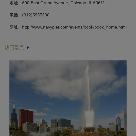
地址：600 East Grand Avenue, Chicago, IL 60611
电话：(312)5955300
网址：http://www.navypier.com/events/book/book_home.html
热门景点