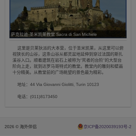
萨克拉迪·圣米凯莱教堂 Sacra di San Michele
这里是贝莱狄派的大本营，位于圣米凯莱，从这里可以俯
视狭长的山谷，这条山谷从都灵盆地延伸到穿过法国的斯扎
溪谷入口。顺着建筑在岩石上被称为“死者的台阶”的大型台
阶向上走，就到达罗马哥特式的教堂。教堂内的雕刻和壁画
十分精美。从教堂前的广场眺望的景色最为精彩。
地址：44 Via Giovanni Giolitti, Turin 10123
电话：(011)8173450
2026 © 海外伴侣
京ICP备2020039193号-2