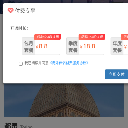
海外伴侣
Toggl
付费专享
navig
开通时长：
主页
/
意大利
/ 都灵
活动立减4.4元
活动立减9.4元
活
包月
季度
年度
8.8
18.8
￥
￥
￥
套餐
套餐
套餐
我已阅读并同意
《海外伴侣付费服务协议》
￥13.2
￥28.2
￥73.
立即支付
都灵
Torino