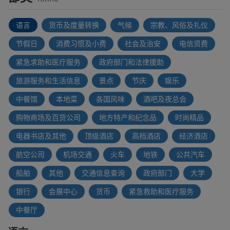
语言
货币及度量转换
气候
宗教、风俗及礼仪
节假日
消费习惯及小费
社会及治安
电信资费
紧急求助和医疗服务
政府部门和法律援助
旅游服务和生活信息
景点
节庆
娱乐
中餐馆
本地菜
各国风味
酒吧及夜总会
购物商场及百货公司
地方特产和纪念品
时尚精品
电器书店及其他
顶级酒店
高档酒店
经济酒店
航空公司
机场交通
火车
地铁
公共汽车
船舶
其他
交通信息查询
政府部门
大学
银行
会展中心
货币
紧急救助和医疗服务
中餐厅