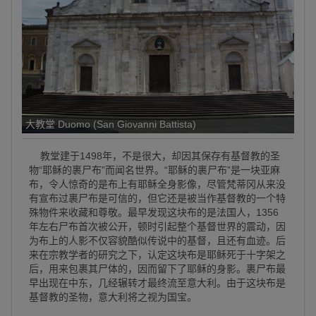
大教堂 Duomo (San Giovanni Battista)
教堂建于1498年，不是很大，却因其保存有基督教的圣
物“耶稣的裹尸布”而闻名世界。“耶稣的裹尸布”是一块亚麻
布，令人惊奇的是布上有耶稣全身影像，尽管梵蒂冈从来没
有宣布过裹尸布是可信的，但它还是被当作基督教的一个特
殊物件来收藏和尊敬。最早发现这块布的是法国人，1356
年左右尸布首次被公开，顿时引起整个基督世界的震动，因
为布上的人影不仅容貌酷似传说中的基督，且还有血迹。后
来在宗教学者的研究之下，认定这块布是耶稣死于十字架之
后，用来包裹其尸体的，因而留下了耶稣的身影。裹尸布最
早出现在中东，几经辗转才最终流至意大利。由于这块布是
基督教的圣物，意大利将之视为国宝。